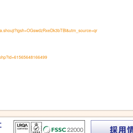
ida.shouji?igsh=OGswdzRxeDk3bTBl&utm_source=qr
e.php?id=61565648166499