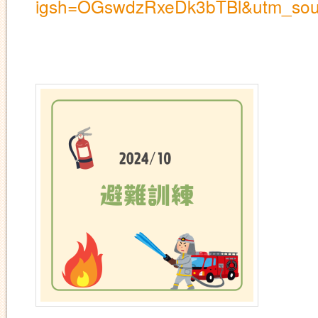
igsh=OGswdzRxeDk3bTBl&utm_sou